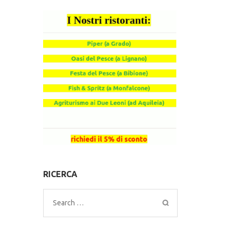
RICERCA
Search
for: