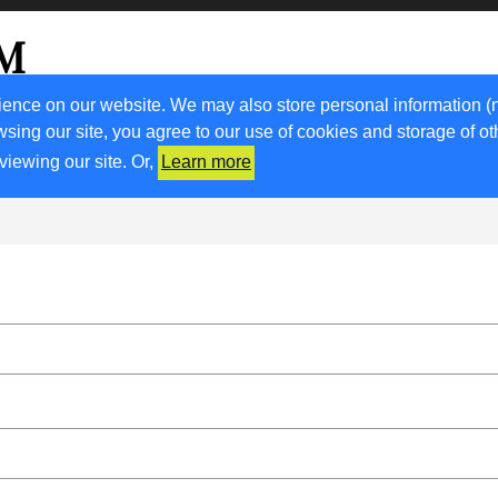
OM
go
ience on our website. We may also store personal information (
wsing our site, you agree to our use of cookies and storage of o
ORA CON NOI
RICETTE
KM0
VIGNETO FVG
N
viewing our site. Or,
Learn more