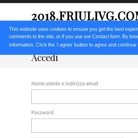
2018.FRIULIVG.C
Archivio Articoli del 2018 FriuliVG.com by Giuseppe Lon
This website uses cookies to ensure you get the best exper
comments to the site, or if you use our Contact form. By bro
HOME 2018
2019
DOMANDA
LAV
information. Click the 'I agree' button to agree and continue 
Accedi
Nome utente o indirizzo email
Password