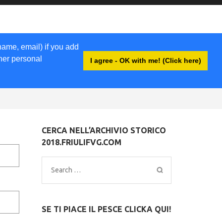
name, email) if you add
ther personal
I agree - OK with me! (Click here)
EWSLETTER
LIBRI
ACCEDI
CERCA NELL’ARCHIVIO STORICO
2018.FRIULIFVG.COM
Search
for:
SE TI PIACE IL PESCE CLICKA QUI!