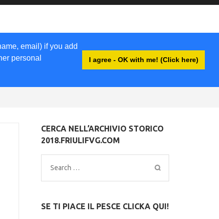
name, email) if you add
ther personal
I agree - OK with me! (Click here)
EWSLETTER
LIBRI
ACCEDI
CERCA NELL’ARCHIVIO STORICO
2018.FRIULIFVG.COM
Search
for:
SE TI PIACE IL PESCE CLICKA QUI!