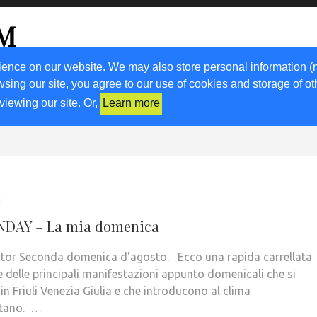
OM
go
ience on our website. We may also store personal information (
wsing our site, you agree to our use of cookies and storage of o
ORA CON NOI
RICETTE
KM0
VIGNETO FVG
N
viewing our site. Or,
Learn more
1
NDAY – La mia domenica
Ator Seconda domenica d'agosto. Ecco una rapida carrellata
e delle principali manifestazioni appunto domenicali che si
n Friuli Venezia Giulia e che introducono al clima
stano. …