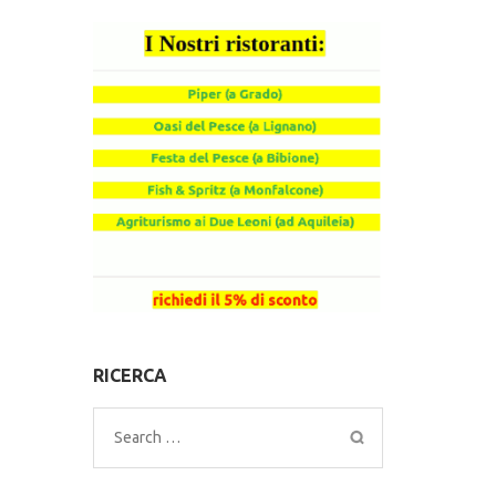
RICERCA
Search
for: