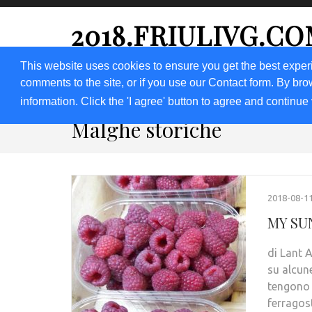
2018.FRIULIVG.C
Archivio Articoli del 2018 FriuliVG.com by Giuseppe Lon
This website uses cookies to ensure you get the best exper
comments to the site, or if you use our Contact form. By bro
HOME 2018
2019
DOMANDA
LAV
information. Click the 'I agree' button to agree and continue 
Malghe storiche
2018-08-1
MY SU
di Lant 
su alcun
tengono i
ferrago