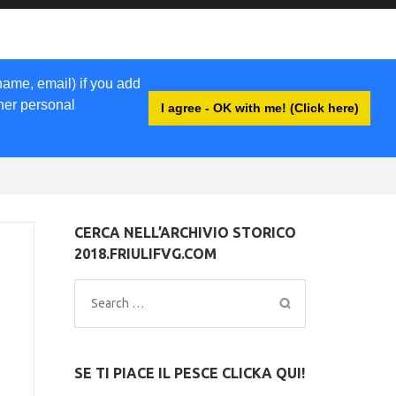
name, email) if you add
ther personal
I agree - OK with me! (Click here)
EWSLETTER
LIBRI
ACCEDI
CERCA NELL’ARCHIVIO STORICO
2018.FRIULIFVG.COM
Search
for:
SE TI PIACE IL PESCE CLICKA QUI!