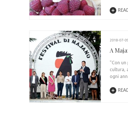
REA
2018-07-0
A Maja
"Con un p
cultura,
ogni ann
REA