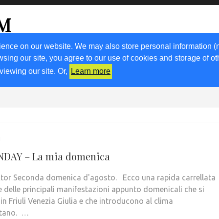
OM
go
ience on our website. We may also store personal information (
wsing our site, you agree to our use of cookies and storage of o
ORA CON NOI
RICETTE
KM0
VIGNETO FVG
N
viewing our site. Or,
Learn more
1
NDAY – La mia domenica
Ator Seconda domenica d'agosto. Ecco una rapida carrellata
e delle principali manifestazioni appunto domenicali che si
n Friuli Venezia Giulia e che introducono al clima
stano. …