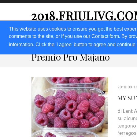
2018.FRIULIVG.C
Archivio Articoli del 2018 FriuliVG.com by Giuseppe Lon
This website uses cookies to ensure you get the best exper
comments to the site, or if you use our Contact form. By bro
HOME 2018
2019
DOMANDA
LAV
information. Click the 'I agree' button to agree and continue 
Premio Pro Majano
2018-08-1
MY SU
di Lant 
su alcun
tengono i
ferrago