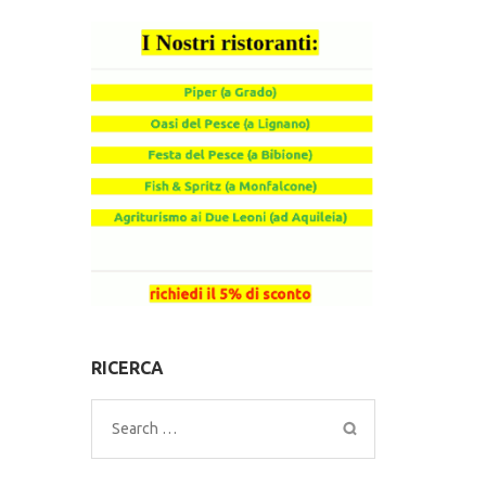
RICERCA
Search
for: