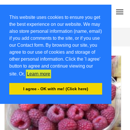
2018.FRIULIVG.COM
Archivio Articoli del 2018 FriuliVG.com by Giuseppe Longo
This website uses cookies to ensure you get
the best experience on our website. We may
also store personal information (name, email)
Val del Lago
if you add comments to the site, or if you use
our Contact form. By browsing our site, you
agree to our use of cookies and storage of
other personal information. Click the 'I agree'
button to agree and continue viewing our
site. Or,
Learn more
I agree - OK with me! (Click here)