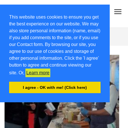
2018.FRIULIVG.COM
Archivio Articoli del 2018 FriuliVG.com by Giuseppe Longo
This website uses cookies to ensure you get
the best experience on our website. We may
also store personal information (name, email)
Zannier
if you add comments to the site, or if you use
our Contact form. By browsing our site, you
agree to our use of cookies and storage of
other personal information. Click the 'I agree'
button to agree and continue viewing our
site. Or,
Learn more
I agree - OK with me! (Click here)