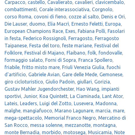
Carpacco
,
castello
,
Cavalierato
,
cavalieri
,
clavicembalo
,
combattimenti
,
Corale interassociativa
,
Corgnolo
,
corso Roma
,
covoni di fieno
,
cozze al salto
,
Denis e Ori
,
Die Lauser
,
duomo
,
Elia Macrì
,
Ernesto Feletti
,
Europa
,
European Champions Race
,
Exes
,
Fabiana Polli
,
Fasolari
in festa
,
Federico Rossignoli
,
Ferragosto
,
Ferragosto
Taipanese
,
Festa del toro
,
feste mariane
,
Festival del
Folklore
,
Festival di Majano
,
Flaibano
,
folk
,
fondovalle
,
formaggio salato
,
Forni di Sopra
,
Franca Spollero
,
friabile
,
fritto misto mare
,
Friuli Venezia Giulia
,
fuochi
d'artificio
,
Gabriele Avian
,
Gare delle Mede
,
Gemonese
,
giro cicloturistico
,
Giulio Padoin
,
giullari
,
Gorizia
,
Gustav Mahler Jugendorchester
,
Hao Wang
,
impianti
sportivi
,
Junior
,
Koa Quintett
,
La Ciaminada
,
Lant Ator
,
Lateis
,
Leaders
,
Luigi del Zotto
,
Lusevera
,
Madonna
,
malghe
,
mangiafuoco
,
Marano Lagunare
,
marcia
,
mare
,
mega-spettacolo
,
Memorial Franco Negro
,
Mercatino di
San Rocco
,
messa solenne
,
mezzanotte
,
montagna
,
monte Bernadia
,
morbido
,
motosega
,
Musicamia
,
Note