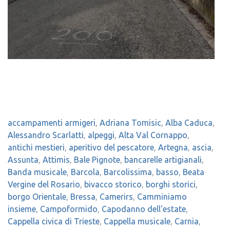
accampamenti armigeri
,
Adriana Tomisic
,
Alba Caduca
,
Alessandro Scarlatti
,
alpeggi
,
Alta Val Cornappo
,
antichi mestieri
,
aperitivo del pescatore
,
Artegna
,
ascia
,
Assunta
,
Attimis
,
Bale Pignote
,
bancarelle artigianali
,
Banda musicale
,
Barcola
,
Barcolissima
,
basso
,
Beata
Vergine del Rosario
,
bivacco storico
,
borghi storici
,
borgo Orientale
,
Bressa
,
Camerirs
,
Camminiamo
insieme
,
Campoformido
,
Capodanno dell'estate
,
Cappella civica di Trieste
,
Cappella musicale
,
Carnia
,