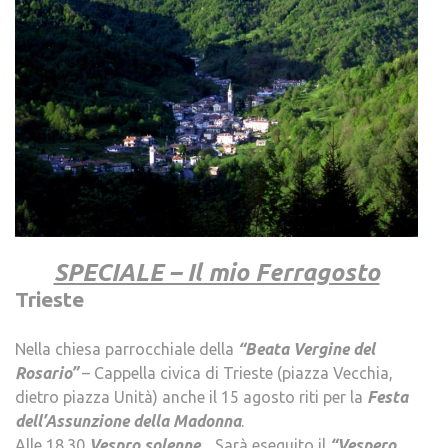
.
SPECIALE – Il mio Ferragosto
Trieste
.
Nella chiesa parrocchiale della
“Beata Vergine del
Rosario”
– Cappella civica di Trieste (piazza Vecchia,
dietro piazza Unità) anche il 15 agosto riti per la
Festa
dell’Assunzione della Madonna
.
Alle 18.30
Vespro solenne
. Sarà eseguito il
“Vespero