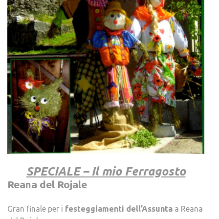
.
SPECIALE – Il mio Ferragosto
Reana del Rojale
.
Gran finale per i
festeggiamenti dell’Assunta
a Reana