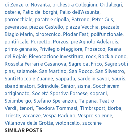
di Zenzero
,
Novanta
,
orchestra Collegium
,
Ordallegri
,
osterie
,
Palio dei borghi
,
Palio dell'Assunta
,
parrocchiale
,
patate e cipolla
,
Patrono
,
Peter Gus
,
peverasse
,
piazza Castello
,
piazza Vecchia
,
piazzale
Biagio Marin
,
pirotecnico
,
Plodar Fest
,
polifunzionale
,
pontificale
,
Porpetto
,
Porzus
,
pre Agnolo Adelardis
,
primo gennaio
,
Privilegio Maggiore
,
Prosecco
,
Reana
del Rojale
,
Rievocazione Investitura
,
rock
,
Rock'n dono
,
Rossella Ferrari e Casanova
,
Sagre dal Frico
,
Sagre sot i
pins
,
salamoie
,
San Martino
,
San Rocco
,
San Silvestro
,
Santi Rocco e Zuanne
,
Sappada
,
sarde in savor
,
Sauris
,
sbandieratori
,
Sdrindule
,
Senior
,
sisma
,
Socchievem
artigianato
,
Società Sportiva Fornese
,
soprani
,
Spilimbergo
,
Stefano Speranzon
,
Taipana
,
Teatro
Verdi.
,
tenori
,
Teodora Tommasi
,
Timbrsport
,
tiorba
,
Trieste
,
vacanze
,
Vespa Raduno
,
Vespro solenne
,
Villanova delle Grotte
,
violoncello
,
zucchine
SIMILAR POSTS