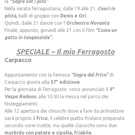
la
“Sagre sot i pins”
.
Nella serata ferragostana, dalle 19 alle 21,
Cuori in
pista,
balli di gruppo con
Denis e Ori
.
Quindi, dalle 21 danze con l’
Orchestra Novanta
.
Finale, appunto, giovedì alle 21 con il film
“Come un
gatto in tangenziale”.
.
SPECIALE – Il mio Ferragosto
Carpacco
–
Appuntamento con la famosa
“Sagre dal Frico”
di
Carpacco giunta alla
37° edizione
.
Per la giornata di Ferragosto sono annunciati il
9°
Vespa Raduno
, alle 10.30 la messa nel parco dei
festeggiamenti.
Alle 12 apertura dei chioschi dove a fare da primattore
sarà proprio il
frico
, il celebre piatto friulano preparato
secondo varie ricette, ma quelle classiche sono due:
morbido con patate e cipolla, friabile
.