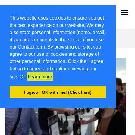
2018.FRIULIVG.COM
Archivio Articoli del 2018 FriuliVG.com by Giuseppe Longo
This website uses cookies to ensure you get
the best experience on our website. We may
also store personal information (name, email)
Donda
if you add comments to the site, or if you use
our Contact form. By browsing our site, you
agree to our use of cookies and storage of
other personal information. Click the 'I agree'
button to agree and continue viewing our
site. Or,
Learn more
I agree - OK with me! (Click here)