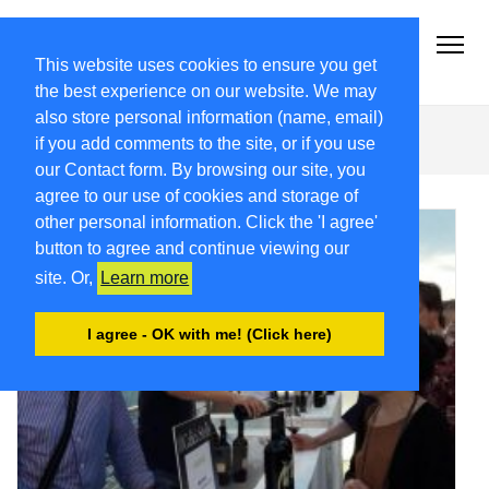
2018.FRIULIVG.COM
Archivio Articoli del 2018 FriuliVG.com by Giuseppe Longo
This website uses cookies to ensure you get
the best experience on our website. We may
also store personal information (name, email)
Foffani
if you add comments to the site, or if you use
our Contact form. By browsing our site, you
agree to our use of cookies and storage of
other personal information. Click the 'I agree'
button to agree and continue viewing our
site. Or,
Learn more
I agree - OK with me! (Click here)