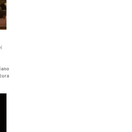
el
piano
tura