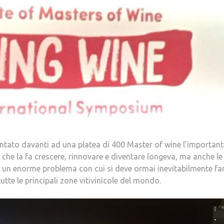
ntato davanti ad una platea di 400 Master of wine l’important
le che la fa crescere, rinnovare e diventare longeva, ma anche le
, un enorme problema con cui si deve ormai inevitabilmente far
utte le principali zone vitivinicole del mondo.