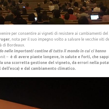
enire per consentire ai vigneti di resistere ai cambiamenti del
ruger
, nota per il suo impegno volto a salvare le vecchie viti d
tà di Bordeaux.
o nelle importanti cantine di tutto il mondo in cui ci hanno
onit –
è di avere piante longeve, in salute e forti, che sap
a una scorretta gestione del vigneto, da errori nella pota
l dell’esca) e dal cambiamento climatico.