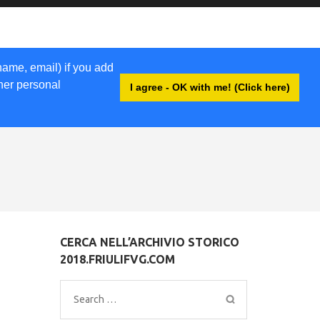
name, email) if you add
ther personal
I agree - OK with me! (Click here)
EWSLETTER
LIBRI
ACCEDI
CERCA NELL’ARCHIVIO STORICO
2018.FRIULIFVG.COM
Search
for: