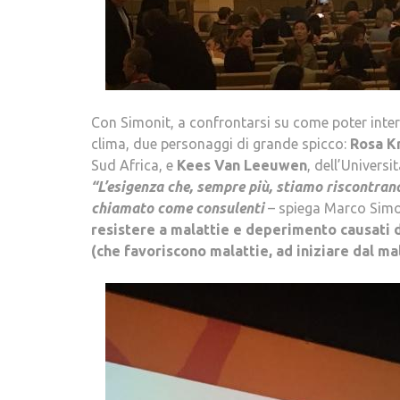
.
Con Simonit, a confrontarsi su come poter interv
clima, due personaggi di grande spicco:
Rosa K
Sud Africa, e
Kees Van Leeuwen
, dell’Universi
“L’esigenza che, sempre più, stiamo riscontrand
chiamato come consulenti
– spiega Marco Sim
resistere a malattie e deperimento causati d
(che favoriscono malattie, ad iniziare dal ma
.