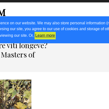
OM
go
ience on our website. We may also store personal information (
wsing our site, you agree to our use of cookies and storage of o
ORA CON NOI
RICETTE
KM0
VIGNETO FVG
N
viewing our site. Or,
Learn more
e viti longeve?
 Masters of