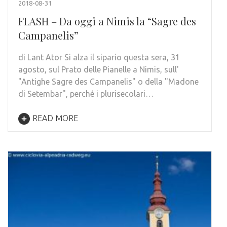
2018-08-31
FLASH – Da oggi a Nimis la “Sagre des
Campanelis”
di Lant Ator Si alza il sipario questa sera, 31
agosto, sul Prato delle Pianelle a Nimis, sull'
"Antighe Sagre des Campanelis" o della "Madone
di Setembar", perché i plurisecolari…
READ MORE