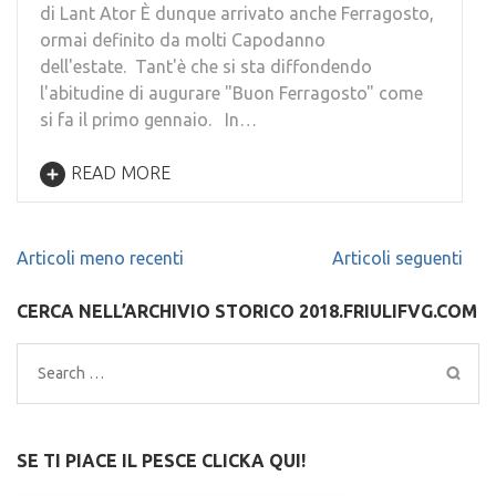
di Lant Ator È dunque arrivato anche Ferragosto,
ormai definito da molti Capodanno
dell'estate. Tant'è che si sta diffondendo
l'abitudine di augurare "Buon Ferragosto" come
si fa il primo gennaio. In…
READ MORE
Navigazione
Articoli meno recenti
Articoli seguenti
articoli
CERCA NELL’ARCHIVIO STORICO 2018.FRIULIFVG.COM
Search
for:
SE TI PIACE IL PESCE CLICKA QUI!