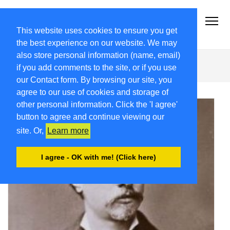
2018.FRIULIVG.COM
Archivio Articoli del 2018 FriuliVG.com by Giuseppe Longo
This website uses cookies to ensure you get
the best experience on our website. We may
also store personal information (name, email)
Gorizia
if you add comments to the site, or if you use
our Contact form. By browsing our site, you
agree to our use of cookies and storage of
other personal information. Click the 'I agree'
button to agree and continue viewing our
site. Or,
Learn more
I agree - OK with me! (Click here)